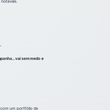
notáveis.
-
mpanha...vai sem medo e
 com um portfólio de