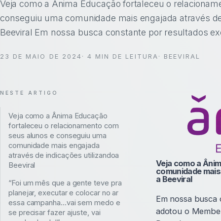
Veja como a Ânima Educação fortaleceu o relacionam
um canal contínuo de aquisição.
conseguiu uma comunidade mais engajada através de i
Sa
Beeviral Em nossa busca constante por resultados e
23 DE MAIO DE 2024
·
4
MIN DE LEITURA
· BEEVIRAL
NESTE ARTIGO
Veja como a Ânima Educação
fortaleceu o relacionamento com
seus alunos e conseguiu uma
comunidade mais engajada
através de indicações utilizandoa
Veja como a Ânim
Beeviral
comunidade mais 
a Beeviral
“Foi um mês que a gente teve pra
planejar, executar e colocar no ar
Em nossa busca c
essa campanha...vai sem medo e
adotou o Member 
se precisar fazer ajuste, vai