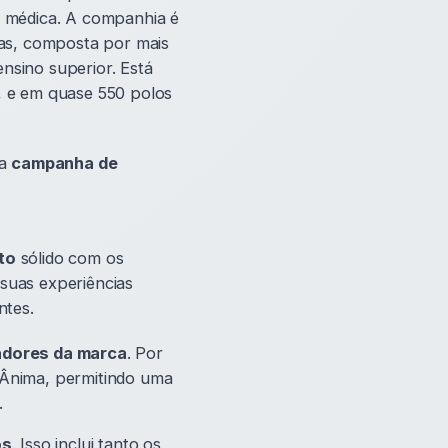
a médica. A companhia é
as, composta por mais
ensino superior. Está
, e em quase 550 polos
ma
campanha de
to
sólido com os
suas experiências
ntes.
dores da marca
. Por
Ânima, permitindo uma
.
os
. Isso inclui tanto os