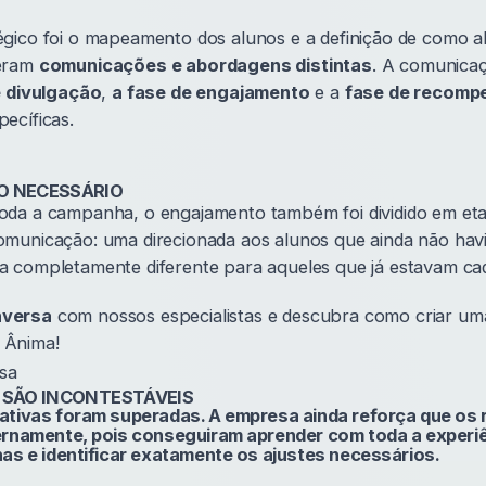
gico foi o mapeamento dos alunos e a definição de como a
beram
comunicações e abordagens distintas
. A comunicaçã
e divulgação
,
a fase de engajamento
e a
fase de recomp
ecíficas.
O NECESSÁRIO
da a campanha, o engajamento também foi dividido em et
municação: uma direcionada aos alunos que ainda não havi
 completamente diferente para aqueles que já estavam ca
nversa
com nossos especialistas e descubra como criar u
 Ânima!
sa
 SÃO INCONTESTÁVEIS
tivas foram superadas. A empresa ainda reforça que os 
ernamente, pois conseguiram aprender com toda a experiê
as e identificar exatamente os ajustes necessários.