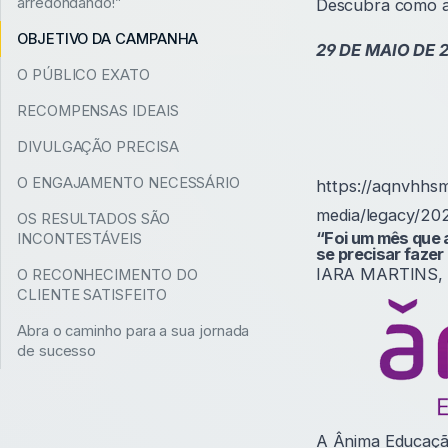
arredondando!”
Descubra como a 
OBJETIVO DA CAMPANHA
29 DE MAIO DE 
O PÚBLICO EXATO
RECOMPENSAS IDEAIS
DIVULGAÇÃO PRECISA
O ENGAJAMENTO NECESSÁRIO
https://aqnvhhs
media/legacy/2
OS RESULTADOS SÃO
“Foi um mês que a
INCONTESTÁVEIS
se precisar fazer
IARA MARTINS
O RECONHECIMENTO DO
CLIENTE SATISFEITO
Abra o caminho para a sua jornada
de sucesso
A Ânima Educação