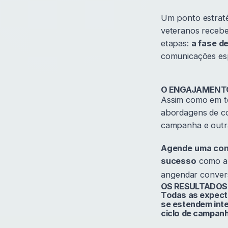
Um ponto estraté
veteranos rece
etapas:
a fase d
comunicações esp
O ENGAJAMENT
Assim como em to
abordagens de co
campanha e outra
Agende uma co
sucesso
como a
angendar conver
OS RESULTADOS
Todas as expecta
se estendem int
ciclo de campanh