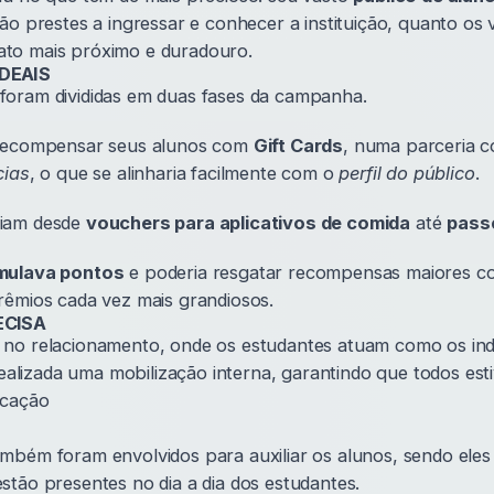
ão prestes a ingressar e conhecer a instituição, quanto os 
to mais próximo e duradouro.
DEAIS
oram divididas em duas fases da campanha.
 recompensar seus alunos com
Gift Cards
, numa parceria 
cias
, o que se alinharia facilmente com o
perfil do público
.
iam desde
vouchers para aplicativos de comida
até
pass
mulava pontos
e poderia resgatar recompensas maiores co
rêmios cada vez mais grandiosos.
ECISA
no relacionamento, onde os estudantes atuam como os indi
 realizada uma mobilização interna, garantindo que todos est
icação
mbém foram envolvidos para auxiliar os alunos, sendo eles
stão presentes no dia a dia dos estudantes.