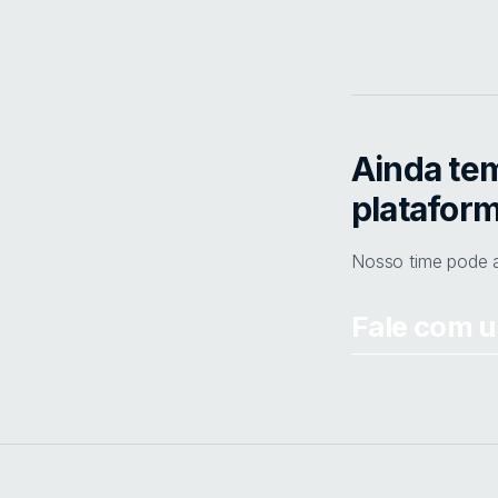
Ainda te
platafor
Nosso time pode a
Fale com u