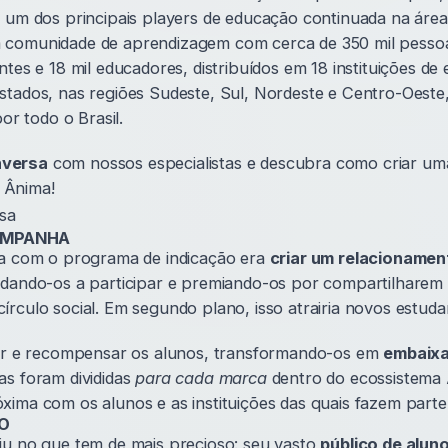
e um dos principais players de educação continuada na áre
 comunidade de aprendizagem com cerca de 350 mil pesso
ntes e 18 mil educadores, distribuídos em 18 instituições de 
stados, nas regiões Sudeste, Sul, Nordeste e Centro-Oeste
por todo o Brasil.
nversa
com nossos especialistas e descubra como criar u
 Ânima!
sa
AMPANHA
ma com o programa de indicação era
criar um relacionamen
idando-os a participar e premiando-os por compartilharem 
rculo social. Em segundo plano, isso atrairia novos estuda
jar e recompensar os alunos, transformando-os em
embaixa
as foram divididas
para cada marca
dentro do ecossistema 
xima com os alunos e as instituições das quais fazem parte
O
iu no que tem de mais precioso: seu vasto
público de alun