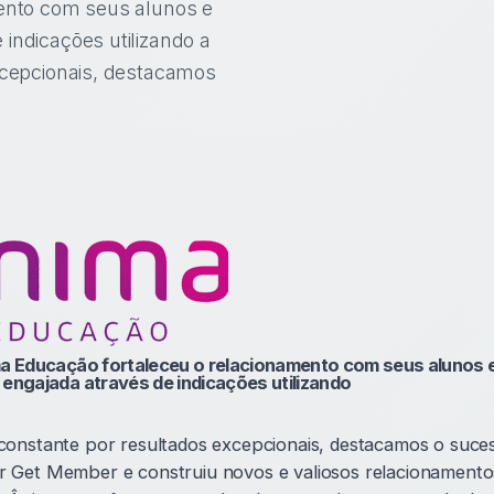
ento com seus alunos e
ndicações utilizando a
iba mais
Agente IA de criação de
campanhas
xcepcionais, destacamos
Criação de campanhas
inteligentes e automatizadas e
poucos cliques.
a Educação fortaleceu o relacionamento com seus alunos 
engajada através de indicações utilizando
onstante por resultados excepcionais, destacamos o suce
Get Member e construiu novos e valiosos relacionamento