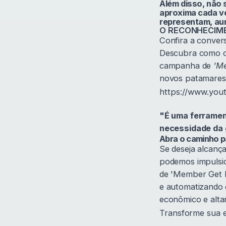
Além disso, não
aproxima cada v
representam, au
O RECONHECIME
Confira a conve
Descubra como o 
campanha de
'M
novos patamares
https://www.yo
"É uma ferrament
necessidade da 
Abra o caminho p
Se deseja alcanç
podemos impulsio
de 'Member Get M
e automatizando 
econômico e alta
Transforme sua 