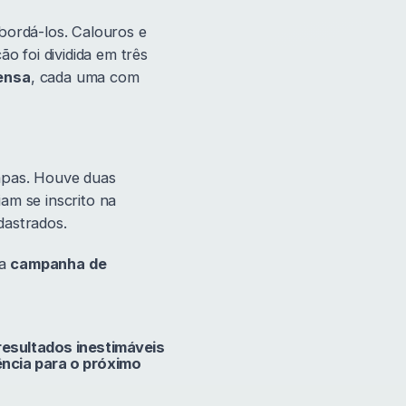
bordá-los. Calouros e
o foi dividida em três
ensa
, cada uma com
apas. Houve duas
am se inscrito na
dastrados.
ma
campanha de
resultados inestimáveis
ncia para o próximo