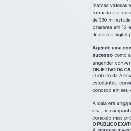
marcas valiosas 
formada por uma
de 330 mil estuda
presente em 12 e
de ensino digital 
Agende uma co
sucesso
como a
angendar conver
OBJETIVO DA C
O intuito da Âni
estudantes, conv
conosco em seu cí
A ideia era enga
isso, as campanh
conexão mais pró
O PÚBLICO EXAT
A empresa invest