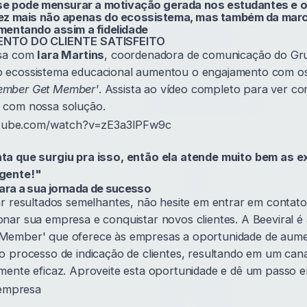
 se pode mensurar a motivação gerada nos estudantes e 
ez mais não apenas do ecossistema, mas também da marc
mentando assim a fidelidade
NTO DO CLIENTE SATISFEITO
rsa com
Iara Martins
, coordenadora de comunicação do Gr
ecossistema educacional aumentou o engajamento com os 
ember Get Member'
. Assista ao vídeo completo para ver c
 com nossa solução.
utube.com/watch?v=zE3a3lPFw9c
a que surgiu pra isso, então ela atende muito bem as e
gente!"
ara a sua jornada de sucesso
ar resultados semelhantes, não hesite em entrar em conta
nar sua empresa e conquistar novos clientes. A Beeviral é
ember' que oferece às empresas a oportunidade de aumen
o processo de indicação de clientes, resultando em um can
mente eficaz. Aproveite esta oportunidade e dê um passo e
empresa