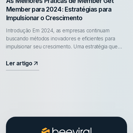
As Melhores Práticas de Member Get
Member para 2024: Estratégias para
Impulsionar o Crescimento
Introdução Em 2024, as empresas continuam
buscando métodos inovadores e eficientes para
impulsionar seu crescimento. Uma estratégia que
ganha destaque é o programa "Member Get
Member" (MGM), conhecido também como "Indiqu
Ler artigo