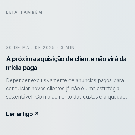
LEIA TAMBÉM
30 DE MAI. DE 2025
· 3 MIN
A próxima aquisição de cliente não virá da
mídia paga
Depender exclusivamente de anúncios pagos para
conquistar novos clientes já não é uma estratégia
sustentável. Com o aumento dos custos e a queda
na eficácia das campanhas, o marketing de indicação
se apresenta como uma a
Ler artigo