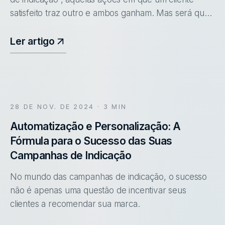
satisfeito traz outro e ambos ganham. Mas será que
todas funcionam da mesma forma? A verdade é que,
por trás de uma campanh
Ler artigo
28 DE NOV. DE 2024
· 3 MIN
Automatização e Personalização: A
Fórmula para o Sucesso das Suas
Campanhas de Indicação
No mundo das campanhas de indicação, o sucesso
não é apenas uma questão de incentivar seus
clientes a recomendar sua marca.