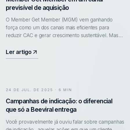
previsível de aquisição
O Member Get Member (MGM) vem ganhando
força como um dos canais mais eficientes para
reduzir CAC e gerar crescimento sustentável. Mas
ainda existe um mito no mercado: a ideia de que
vendas por indicação acontecem sozinha
Ler artigo
24 DE JUL. DE 2025
· 6 MIN
Campanhas de indicação: o diferencial
que só a Beeviral entrega
Você provavelmente já ouviu falar sobre campanhas
de indicação , aquelas ações em que um cliente