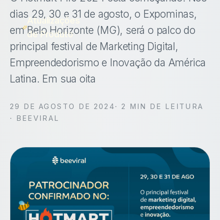
dias 29, 30 e 31 de agosto, o Expominas,
Atualizações
em Belo Horizonte (MG), será o palco do
de Produto
principal festival de Marketing Digital,
Empreendedorismo e Inovação da América
Latina. Em sua oita
29 DE AGOSTO DE 2024
·
2
MIN DE LEITURA
· BEEVIRAL