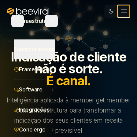
Software
Educação
Integrações
Recursos
Infraestrutura
Mídia e Entretenimento
Concierge
Varejo e Bens de Consumo
Blog
Seja Parceiro
Atualizações de Produto
Funcionalidades
Indicação de cliente
Saúde
Calculadora de ROI
Agência parceira
não é sorte.
Framework
Serviços
E-book
PT
É canal.
Indique e ganhe
Ecommerce
Canva
Fale com um especialista
Software
Inteligência aplicada à member get member
Estudo de Recompensas
Login
Integrações
com infraestrutura para transformar a
indicação dos seus clientes em receita
Concierge
previsível