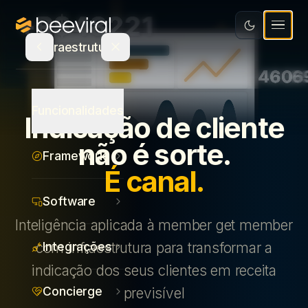
Software
Educação
Integrações
Recursos
Infraestrutura
Mídia e Entretenimento
Concierge
Varejo e Bens de Consumo
Blog
Seja Parceiro
Atualizações de Produto
Funcionalidades
Indicação de cliente
Saúde
Calculadora de ROI
Agência parceira
não é sorte.
Framework
Serviços
E-book
PT
É canal.
Indique e ganhe
Ecommerce
Canva
Fale com um especialista
Software
Inteligência aplicada à member get member
Estudo de Recompensas
Login
Integrações
com infraestrutura para transformar a
indicação dos seus clientes em receita
Concierge
previsível