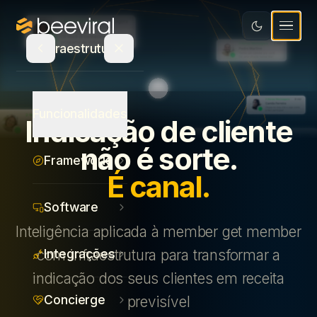
Software
Educação
Integrações
Recursos
Infraestrutura
Mídia e Entretenimento
Concierge
Varejo e Bens de Consumo
Blog
Seja Parceiro
Atualizações de Produto
Funcionalidades
Indicação de cliente
Saúde
Calculadora de ROI
Agência parceira
não é sorte.
Framework
Serviços
E-book
PT
É canal.
Indique e ganhe
Ecommerce
Canva
Fale com um especialista
Software
Inteligência aplicada à member get member
Estudo de Recompensas
Login
Integrações
com infraestrutura para transformar a
indicação dos seus clientes em receita
Concierge
previsível