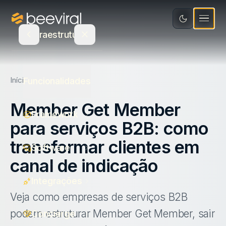
Software
Educação
Integrações
Recursos
Infraestrutura
Mídia e Entretenimento
Concierge
Varejo e Bens de Consumo
Blog
Seja Parceiro
Atualizações de Produto
Início
Blog
Funcionalidades
Saúde
Calculadora de ROI
Agência parceira
Member Get Member
Framework
Serviços
E-book
PT
para serviços B2B: como
Indique e ganhe
Ecommerce
Canva
transformar clientes em
Fale com um especialista
Software
canal de indicação
Estudo de Recompensas
Login
Integrações
Veja como empresas de serviços B2B
podem estruturar Member Get Member, sair
Concierge