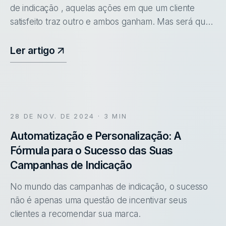
de indicação , aquelas ações em que um cliente
satisfeito traz outro e ambos ganham. Mas será que
todas funcionam da mesma forma? A verdade é que,
por trás de uma campanh
Ler artigo
28 DE NOV. DE 2024
· 3 MIN
Automatização e Personalização: A
Fórmula para o Sucesso das Suas
Campanhas de Indicação
No mundo das campanhas de indicação, o sucesso
não é apenas uma questão de incentivar seus
clientes a recomendar sua marca.