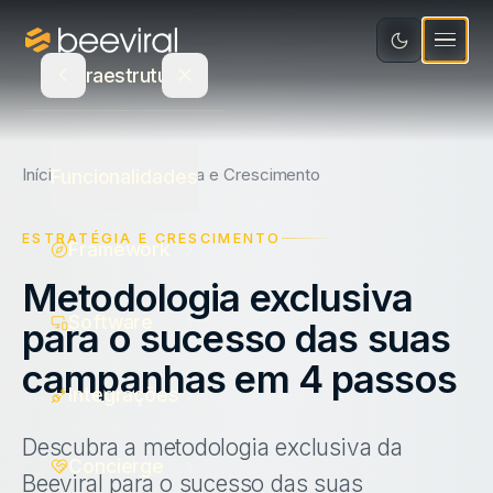
Software
Educação
Integrações
Recursos
Infraestrutura
Mídia e Entretenimento
Concierge
Varejo e Bens de Consumo
Blog
Seja Parceiro
Atualizações de Produto
Início
Blog
Estratégia e Crescimento
Funcionalidades
Saúde
Calculadora de ROI
Agência parceira
ESTRATÉGIA E CRESCIMENTO
Framework
Serviços
E-book
PT
Indique e ganhe
Metodologia exclusiva
Ecommerce
Canva
Fale com um especialista
Software
para o sucesso das suas
Estudo de Recompensas
campanhas em 4 passos
Login
Integrações
Descubra a metodologia exclusiva da
Concierge
Beeviral para o sucesso das suas