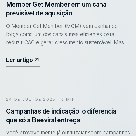
Member Get Member em um canal
previsível de aquisição
O Member Get Member (MGM) vem ganhando
força como um dos canais mais eficientes para
reduzir CAC e gerar crescimento sustentável. Mas
ainda existe um mito no mercado: a ideia de que
vendas por indicação acontecem sozinha
Ler artigo
24 DE JUL. DE 2025
· 6 MIN
Campanhas de indicação: o diferencial
que só a Beeviral entrega
Você provavelmente já ouviu falar sobre campanhas