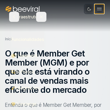
Software
Educação
Integrações
Recursos
Infraestrutura
Mídia e Entretenimento
Concierge
Varejo e Bens de Consumo
Blog
Seja Parceiro
Atualizações de Produto
Início
Blog
Funcionalidades
Saúde
Calculadora de ROI
Agência parceira
O que é Member Get
Framework
Serviços
E-book
PT
Member (MGM) e por
Indique e ganhe
Ecommerce
Canva
que ele está virando o
Fale com um especialista
Software
canal de vendas mais
Estudo de Recompensas
Login
eficiente do mercado
Integrações
Concierge
Entenda o que é Member Get Member, por