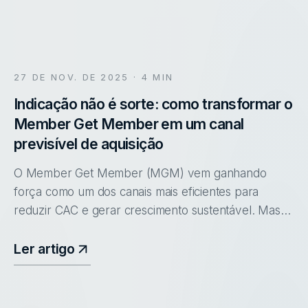
27 DE NOV. DE 2025
· 4 MIN
Indicação não é sorte: como transformar o
Member Get Member em um canal
previsível de aquisição
O Member Get Member (MGM) vem ganhando
força como um dos canais mais eficientes para
reduzir CAC e gerar crescimento sustentável. Mas
ainda existe um mito no mercado: a ideia de que
vendas por indicação acontecem sozinha
Ler artigo