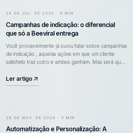
24 DE JUL. DE 2025
· 6 MIN
Campanhas de indicação: o diferencial
que só a Beeviral entrega
Você provavelmente já ouviu falar sobre campanhas
de indicação , aquelas ações em que um cliente
satisfeito traz outro e ambos ganham. Mas será que
todas funcionam da mesma forma? A verdade é que,
por trás de uma campanh
Ler artigo
28 DE NOV. DE 2024
· 3 MIN
Automatização e Personalização: A