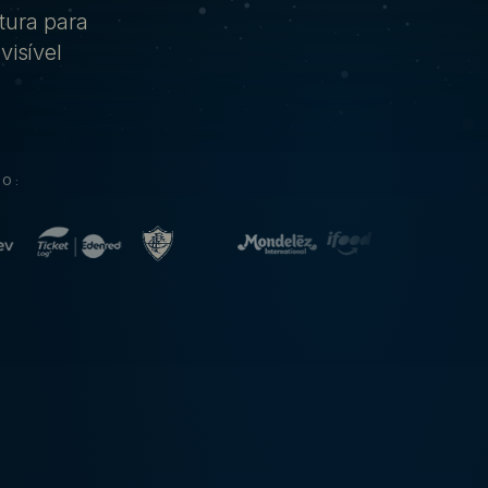
tura para
visível
m
O: