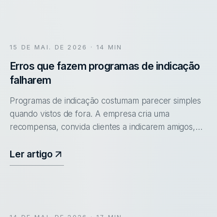
15 DE MAI. DE 2026
· 14 MIN
Erros que fazem programas de indicação
falharem
Programas de indicação costumam parecer simples
quando vistos de fora. A empresa cria uma
recompensa, convida clientes a indicarem amigos,
parceiros ou contatos profissionais e espera que
novas vendas aconteçam com um cu
Ler artigo