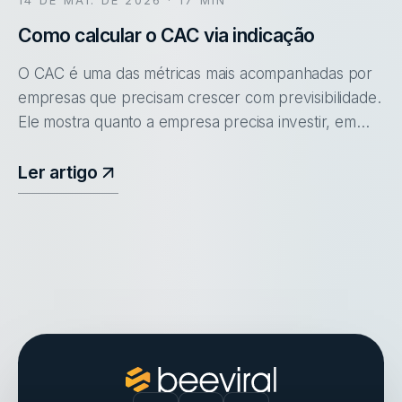
14 DE MAI. DE 2026
· 17 MIN
Como calcular o CAC via indicação
O CAC é uma das métricas mais acompanhadas por
empresas que precisam crescer com previsibilidade.
Ele mostra quanto a empresa precisa investir, em
média, para conquistar um novo cliente. Quando
esse número sobe, a margem
Ler artigo