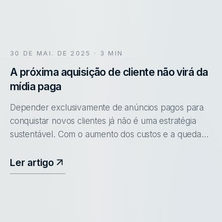
30 DE MAI. DE 2025
· 3 MIN
A próxima aquisição de cliente não virá da
mídia paga
Depender exclusivamente de anúncios pagos para
conquistar novos clientes já não é uma estratégia
sustentável. Com o aumento dos custos e a queda
na eficácia das campanhas, o marketing de indicação
se apresenta como uma a
Ler artigo