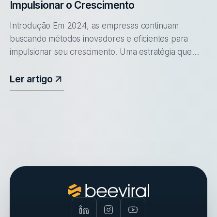
Impulsionar o Crescimento
Introdução Em 2024, as empresas continuam
buscando métodos inovadores e eficientes para
impulsionar seu crescimento. Uma estratégia que
ganha destaque é o programa "Member Get
Member" (MGM), conhecido também como "Indiqu
Ler artigo