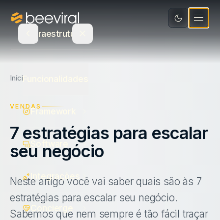
Software
Educação
Integrações
Recursos
Infraestrutura
Mídia e Entretenimento
Concierge
Varejo e Bens de Consumo
Blog
Seja Parceiro
Atualizações de Produto
Início
Blog
Vendas
Funcionalidades
Saúde
Calculadora de ROI
Agência parceira
VENDAS
Framework
Serviços
E-book
PT
Indique e ganhe
7 estratégias para escalar
Ecommerce
Canva
Fale com um especialista
Software
seu negócio
Estudo de Recompensas
Login
Integrações
Neste artigo você vai saber quais são às 7
estratégias para escalar seu negócio.
Concierge
Sabemos que nem sempre é tão fácil traçar