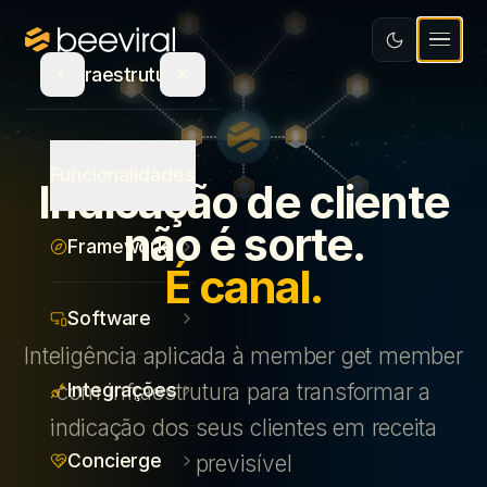
Software
Educação
Integrações
Recursos
Infraestrutura
Mídia e Entretenimento
Concierge
Varejo e Bens de Consumo
Blog
Seja Parceiro
Atualizações de Produto
Funcionalidades
Indicação de cliente
Saúde
Calculadora de ROI
Agência parceira
não é sorte.
Framework
Serviços
E-book
PT
É canal.
Indique e ganhe
Ecommerce
Canva
Fale com um especialista
Software
Inteligência aplicada à member get member
Estudo de Recompensas
Login
Integrações
com infraestrutura para transformar a
indicação dos seus clientes em receita
Concierge
previsível