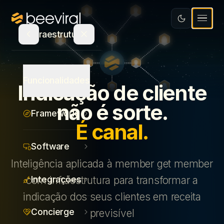
Software
Educação
Integrações
Recursos
Infraestrutura
Mídia e Entretenimento
Concierge
Varejo e Bens de Consumo
Blog
Seja Parceiro
Atualizações de Produto
Funcionalidades
Indicação de cliente
Saúde
Calculadora de ROI
Agência parceira
não é sorte.
Framework
Serviços
E-book
PT
É canal.
Indique e ganhe
Ecommerce
Canva
Fale com um especialista
Software
Inteligência aplicada à member get member
Estudo de Recompensas
Login
Integrações
com infraestrutura para transformar a
indicação dos seus clientes em receita
Concierge
previsível