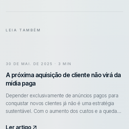
LEIA TAMBÉM
30 DE MAI. DE 2025
· 3 MIN
A próxima aquisição de cliente não virá da
mídia paga
Depender exclusivamente de anúncios pagos para
conquistar novos clientes já não é uma estratégia
sustentável. Com o aumento dos custos e a queda
na eficácia das campanhas, o marketing de indicação
se apresenta como uma a
Ler artigo