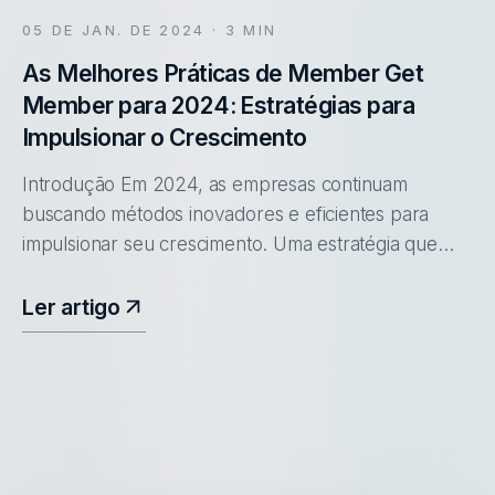
05 DE JAN. DE 2024
· 3 MIN
As Melhores Práticas de Member Get
Member para 2024: Estratégias para
Impulsionar o Crescimento
Introdução Em 2024, as empresas continuam
buscando métodos inovadores e eficientes para
impulsionar seu crescimento. Uma estratégia que
ganha destaque é o programa "Member Get
Member" (MGM), conhecido também como "Indiqu
Ler artigo