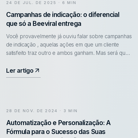
24 DE JUL. DE 2025
· 6 MIN
Campanhas de indicação: o diferencial
que só a Beeviral entrega
Você provavelmente já ouviu falar sobre campanhas
de indicação , aquelas ações em que um cliente
satisfeito traz outro e ambos ganham. Mas será que
todas funcionam da mesma forma? A verdade é que,
por trás de uma campanh
Ler artigo
28 DE NOV. DE 2024
· 3 MIN
Automatização e Personalização: A
Fórmula para o Sucesso das Suas