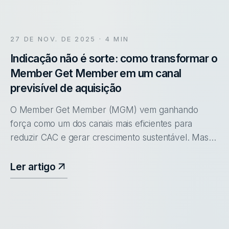
27 DE NOV. DE 2025
· 4 MIN
Indicação não é sorte: como transformar o
Member Get Member em um canal
previsível de aquisição
O Member Get Member (MGM) vem ganhando
força como um dos canais mais eficientes para
reduzir CAC e gerar crescimento sustentável. Mas
ainda existe um mito no mercado: a ideia de que
vendas por indicação acontecem sozinha
Ler artigo