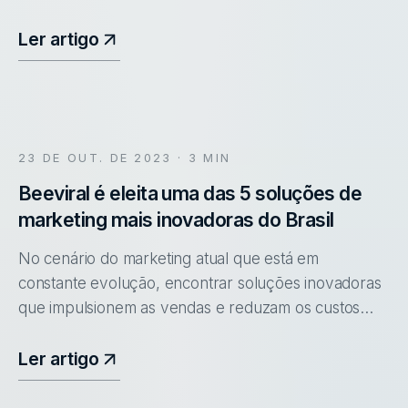
Sebrae Startups.
Ler artigo
23 DE OUT. DE 2023
· 3 MIN
Beeviral é eleita uma das 5 soluções de
marketing mais inovadoras do Brasil
No cenário do marketing atual que está em
constante evolução, encontrar soluções inovadoras
que impulsionem as vendas e reduzam os custos
comerciais (CAC) é um desafio para qualquer&nbsp;
profissional de marketing e vend
Ler artigo