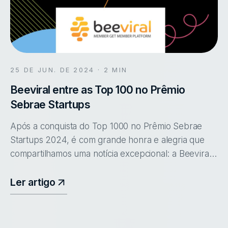
25 DE JUN. DE 2024
· 2 MIN
Beeviral entre as Top 100 no Prêmio
Sebrae Startups
Após a conquista do Top 1000 no Prêmio Sebrae
Startups 2024, é com grande honra e alegria que
compartilhamos uma notícia excepcional: a Beeviral
está entre as 100 melhores startups selecionadas
para a próxima fase do Prêmio Sebrae Startups
Ler artigo
2024!