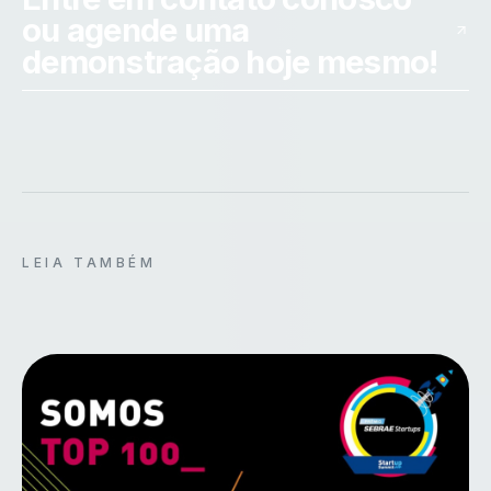
ou agende uma
demonstração hoje mesmo!
LEIA TAMBÉM