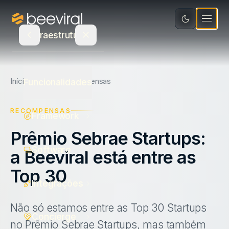
Software
Educação
Integrações
Recursos
Infraestrutura
Mídia e Entretenimento
Concierge
Varejo e Bens de Consumo
Blog
Seja Parceiro
Atualizações de Produto
Início
Blog
Recompensas
Funcionalidades
Saúde
Calculadora de ROI
Agência parceira
RECOMPENSAS
Framework
Serviços
E-book
PT
Indique e ganhe
Prêmio Sebrae Startups:
Ecommerce
Canva
Fale com um especialista
Software
a Beeviral está entre as
Estudo de Recompensas
Top 30
Login
Integrações
Não só estamos entre as Top 30 Startups
Concierge
no Prêmio Sebrae Startups, mas também