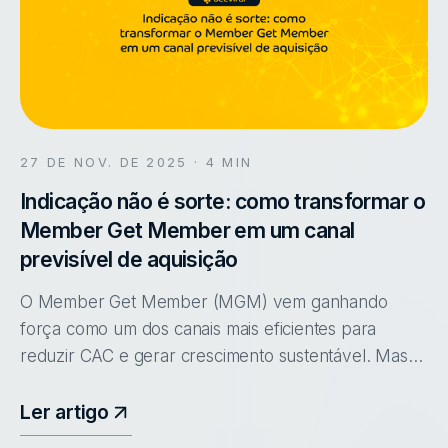
27 DE NOV. DE 2025
· 4 MIN
Indicação não é sorte: como transformar o
Member Get Member em um canal
previsível de aquisição
O Member Get Member (MGM) vem ganhando
força como um dos canais mais eficientes para
reduzir CAC e gerar crescimento sustentável. Mas
ainda existe um mito no mercado: a ideia de que
vendas por indicação acontecem sozinha
Ler artigo