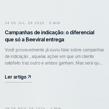
24 DE JUL. DE 2025
· 6 MIN
Campanhas de indicação: o diferencial
que só a Beeviral entrega
Você provavelmente já ouviu falar sobre campanhas
de indicação , aquelas ações em que um cliente
satisfeito traz outro e ambos ganham. Mas será que
todas funcionam da mesma forma? A verdade é que,
por trás de uma campanh
Ler artigo
28 DE NOV. DE 2024
· 3 MIN