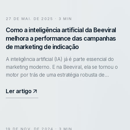
27 DE MAI. DE 2025
· 3 MIN
Como a inteligência artificial da Beeviral
melhora a performance das campanhas
de marketing de indicação
A inteligência artificial (IA) já é parte essencial do
marketing moderno. E na Beeviral, ela se tornou o
motor por trás de uma estratégia robusta de
aquisição via&nbsp; campanhas de indicação . Com
a criação da&nbsp; Eng
Ler artigo
19 DE NOV. DE 2024
· 3 MIN