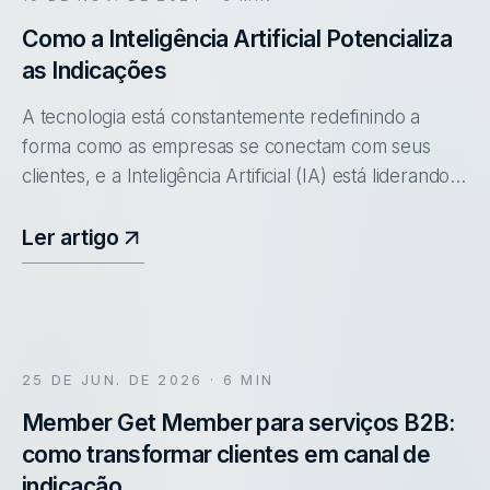
Como a Inteligência Artificial Potencializa
as Indicações
A tecnologia está constantemente redefinindo a
forma como as empresas se conectam com seus
clientes, e a Inteligência Artificial (IA) está liderando
essa transformação. No universo das campanhas de
indicação, a IA não é apenas uma ferramenta; é uma
Ler artigo
revolução que está mudando as regras do jogo.
Vamos explorar como a IA está potencializando as
indicações, aumentando o engajamento e tornando
as estratégias de marketing mais eficientes e
impactantes.
25 DE JUN. DE 2026
· 6 MIN
Member Get Member para serviços B2B:
como transformar clientes em canal de
indicação